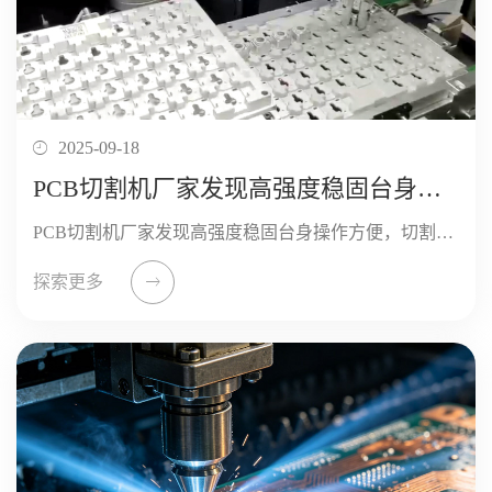
2025-09-18
PCB切割机厂家发现高强度稳固台身操作方便
PCB切割机厂家发现高强度稳固台身操作方便，切割不偏摆，机台粉体烤漆无毒性： FC台面：送料平顺，台面耐磨耗 超强切割能力：切割迅速 钻石切割片：切割面平整 可调整之平行边，亦可作角度切割...
探索更多